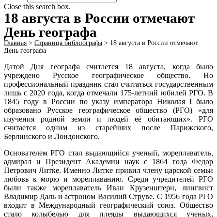
Close this search box.
18 августа в России отмечают
День географа
Главная
>
Страница библиографа
>
18 августа в России отмечают
День географа
Датой Дня географа считается 18 августа, когда было
учреждено Русское географическое общество. Но
профессиональный праздник стал считаться государственным
лишь с 2020 года, когда отмечали 175-летний юбилей РГО. В
1845 году в России по указу императора Николая I было
образовано Русское географическое общество (РГО) «для
изучения родной земли и людей её обитающих». РГО
считается одним из старейших после Парижского,
Берлинского и Лондонского.
Основателем РГО стал выдающийся ученый, мореплаватель,
адмирал и Президент Академии наук с 1864 года Федор
Петрович Литке. Именно Литке привил члену царской семьи
любовь к морю и мореплаванию. Среди учредителей РГО
были также мореплаватель Иван Крузенштерн, лингвист
Владимир Даль и астроном Василий Струве. С 1956 года РГО
входит в Международный географический союз. Общество
стало колыбелью для плеяды выдающихся ученых,