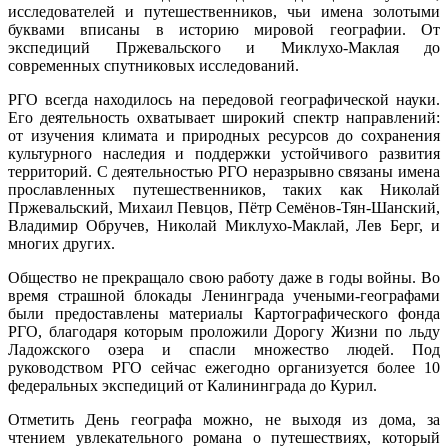
исследователей и путешественников, чьи имена золотыми
буквами вписаны в историю мировой географии. От
экспедиций Пржевальского и Миклухо-Маклая до
современных спутниковых исследований.
РГО всегда находилось на передовой географической науки.
Его деятельность охватывает широкий спектр направлений:
от изучения климата и природных ресурсов до сохранения
культурного наследия и поддержки устойчивого развития
территорий. С деятельностью РГО неразрывно связаны имена
прославленных путешественников, таких как Николай
Пржевальский, Михаил Певцов, Пётр Семёнов-Тян-Шанский,
Владимир Обручев, Николай Миклухо-Маклай, Лев Берг, и
многих других.
Общество не прекращало свою работу даже в годы войны. Во
время страшной блокады Ленинграда учеными-географами
были предоставлены материалы Картографического фонда
РГО, благодаря которым проложили Дорогу Жизни по льду
Ладожского озера и спасли множество людей. Под
руководством РГО сейчас ежегодно организуется более 10
федеральных экспедиций от Калининграда до Курил.
Отметить День географа можно, не выходя из дома, за
чтением увлекательного романа о путешествиях, который