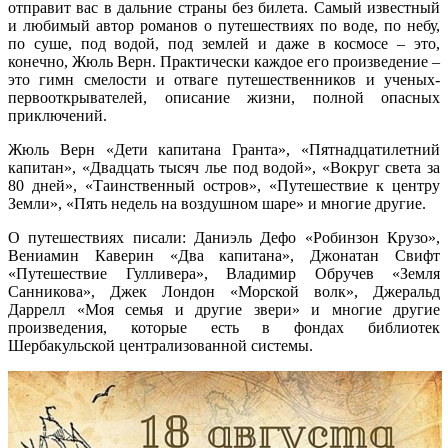
отправит вас в дальние страны без билета. Самый известный
и любимый автор романов о путешествиях по воде, по небу,
по суше, под водой, под землей и даже в космосе – это,
конечно, Жюль Верн. Практически каждое его произведение –
это гимн смелости и отваге путешественников и ученых-
первооткрывателей, описание жизни, полной опасных
приключений.
Жюль Верн «Дети капитана Гранта», «Пятнадцатилетний
капитан», «Двадцать тысяч лье под водой», «Вокруг света за
80 дней», «Таинственный остров», «Путешествие к центру
Земли», «Пять недель на воздушном шаре» и многие другие.
О путешествиях писали: Даниэль Дефо «Робинзон Крузо»,
Вениамин Каверин «Два капитана», Джонатан Свифт
«Путешествие Гулливера», Владимир Обручев «Земля
Санникова», Джек Лондон «Морской волк», Джеральд
Даррелл «Моя семья и другие звери» и многие другие
произведения, которые есть в фондах библиотек
Шербакульской централизованной системы.