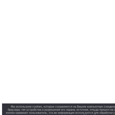
Мы используем cookies, которые сохраняются на Вашем компьютере (сведения 
браузера; тип устройства и разрешение его экрана; источник, откуда пришел на 
кнопки нажимает пользователь; эта же информация используется для обработки 