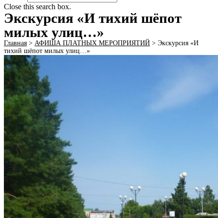
Close this search box.
Экскурсия «И тихий шёпот
милых улиц…»
Главная
>
АФИША ПЛАТНЫХ МЕРОПРИЯТИЙ
>
Экскурсия «И
тихий шёпот милых улиц…»