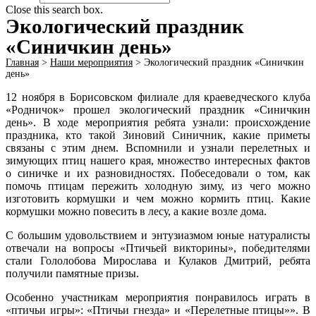
Close this search box.
Экологический праздник
«Синичкин день»
Главная
>
Наши мероприятия
>
Экологический праздник «Синичкин
день»
12 ноября в Борисовском филиале для краеведческого клуба
«Родничок» прошел экологический праздник «Синичкин
день». В ходе мероприятия ребята узнали: происхождение
праздника, кто такой Зиновий Синичник, какие приметы
связаны с этим днем. Вспомнили и узнали перелетных и
зимующих птиц нашего края, множество интересных фактов
о синичке и их разновидностях. Побеседовали о том, как
помочь птицам пережить холодную зиму, из чего можно
изготовить кормушки и чем можно кормить птиц. Какие
кормушки можно повесить в лесу, а какие возле дома.
С большим удовольствием и энтузиазмом юные натуралисты
отвечали на вопросы «Птичьей викторины», победителями
стали Гололобова Мирослава и Кулаков Дмитрий, ребята
получили памятные призы.
Особенно участникам мероприятия понравилось играть в
«птичьи игры»: «Птичьи гнезда» и «Перелетные птицы»». В