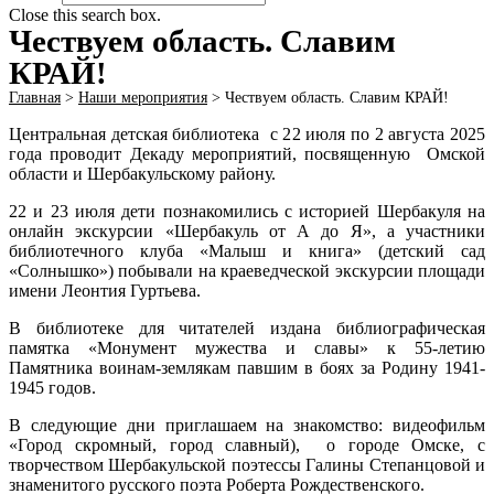
Close this search box.
Чествуем область. Славим
КРАЙ!
Главная
>
Наши мероприятия
>
Чествуем область. Славим КРАЙ!
Центральная детская библиотека с 22 июля по 2 августа 2025
года проводит Декаду мероприятий, посвященную Омской
области и Шербакульскому району.
22 и 23 июля дети познакомились с историей Шербакуля на
онлайн экскурсии «Шербакуль от А до Я», а участники
библиотечного клуба «Малыш и книга» (детский сад
«Солнышко») побывали на краеведческой экскурсии площади
имени Леонтия Гуртьева.
В библиотеке для читателей издана библиографическая
памятка «Монумент мужества и славы» к 55-летию
Памятника воинам-землякам павшим в боях за Родину 1941-
1945 годов.
В следующие дни приглашаем на знакомство: видеофильм
«Город скромный, город славный), о городе Омске, с
творчеством Шербакульской поэтессы Галины Степанцовой и
знаменитого русского поэта Роберта Рождественского.