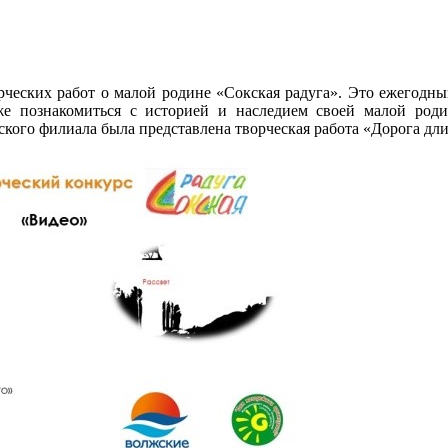
рческих работ о малой родине «Сокская радуга». Это ежегодны
иже познакомиться с историей и наследием своей малой ро
ого филиала была представлена творческая работа «Дорога длин