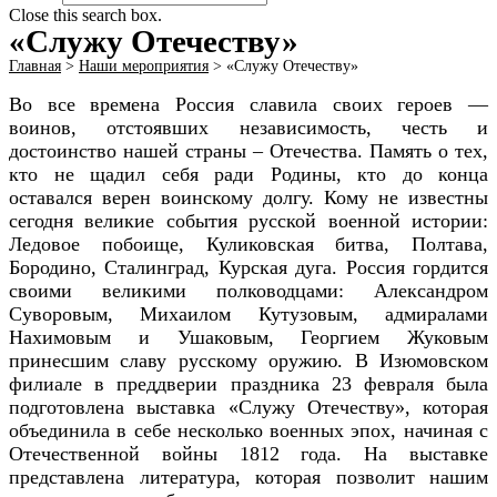
Close this search box.
«Служу Отечеству»
Главная
>
Наши мероприятия
>
«Служу Отечеству»
Во все времена Россия славила своих героев —
воинов, отстоявших независимость, честь и
достоинство нашей страны – Отечества. Память о тех,
кто не щадил себя ради Родины, кто до конца
оставался верен воинскому долгу.
Кому не известны
сегодня великие события русской военной истории:
Ледовое побоище, Куликовская битва, Полтава,
Бородино, Сталинград, Курская дуга. Россия гордится
своими великими полководцами: Александром
Суворовым, Михаилом Кутузовым, адмиралами
Нахимовым и Ушаковым, Георгием Жуковым
принесшим славу русскому оружию.
В Изюмовском
филиале в преддверии праздника 23 февраля была
подготовлена
выставка «Служу Отечеству», которая
объединила в себе несколько военных эпох, начиная с
Отечественной войны 1812 года. На выставке
представлена литература, которая позволит нашим