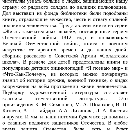
читателям узнать больше о людях, защищающих нашу
страну: от рядового солдата до великих полководцев.
Для выставки из фонда библиотеки были подобраны
книги, отражающие мужество, честь и отвагу сильной
половины человечества. Представлены книги из серии
«Жизнь замечательных людей», посвященные героям
Отечественной войны 1812 года и полководцам
Великой Отечественной войны, книги о военном
искусстве от древних времен и до наших дней,
сборник рассказов о Советской Армии «Солдатская
школа». В разделе для детей представлены книги из
популярных детских энциклопедий «Я познаю мир» и
«Что-Как-Почему», из которых можно почерпнуть
знания об истории оружия, военной технике, о видах
вооружения на всём протяжении жизни человечества.
Подборку художественной литературы составляет
классика отечественной литературы. Это
произведения К. М. Симонова, М. А. Шолохова, В. П.
Катаева, А. П. Гайдара, А.А. Лиханова, Л. А. Кассиля
и других.
И мы, и наши потомки будем всегда помнить
о славных подвигах защитников Отечества. В любое
время защита Отечества, была, есть и будет