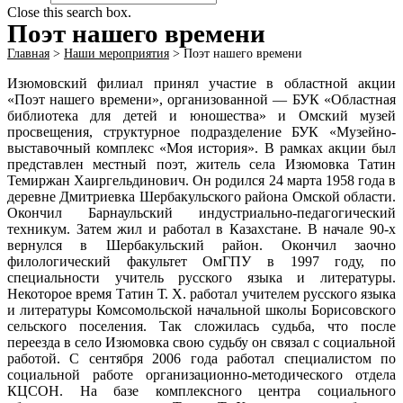
Close this search box.
Поэт нашего времени
Главная
>
Наши мероприятия
>
Поэт нашего времени
Изюмовский филиал принял участие в областной акции
«Поэт нашего времени», организованной — БУК «Областная
библиотека для детей и юношества» и Омский музей
просвещения, структурное подразделение БУК «Музейно-
выставочный комплекс «Моя история». В рамках акции был
представлен местный поэт, житель села Изюмовка Татин
Темиржан Хаиргельдинович. Он родился 24 марта 1958 года в
деревне Дмитриевка Шербакульского района Омской области.
Окончил Барнаульский индустриально-педагогический
техникум. Затем жил и работал в Казахстане. В начале 90-х
вернулся в Шербакульский район. Окончил заочно
филологический факультет ОмГПУ в 1997 году, по
специальности учитель русского языка и литературы.
Некоторое время Татин Т. Х. работал учителем русского языка
и литературы Комсомольской начальной школы Борисовского
сельского поселения. Так сложилась судьба, что после
переезда в село Изюмовка свою судьбу он связал с социальной
работой. С сентября 2006 года работал специалистом по
социальной работе организационно-методического отдела
КЦСОН. На базе комплексного центра социального