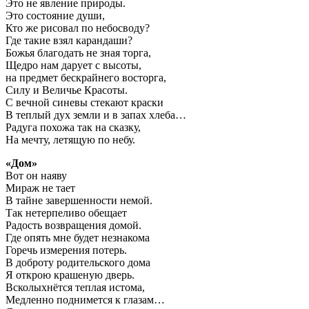
Это не явление природы.
Это состояние души,
Кто же рисовал по небосводу?
Где такие взял карандаши?
Божья благодать не зная торга,
Щедро нам дарует с высоты,
на предмет бескрайнего восторга,
Силу и Величье Красоты.
С вечной синевы стекают краски
В теплый дух земли и в запах хлеба…
Радуга похожа так на сказку,
На мечту, летящую по небу.
«Дом»
Вот он наяву
Мираж не тает
В тайне завершенности немой.
Так нетерпеливо обещает
Радость возвращения домой.
Где опять мне будет незнакома
Горечь измерения потерь.
В доброту родительского дома
Я открою крашеную дверь.
Всколыхнётся теплая истома,
Медленно поднимется к глазам…