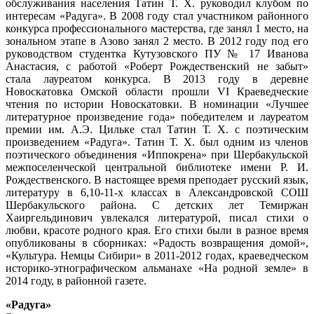
обслуживания населения Татин Т. Х. руководил клубом по
интересам «Радуга». В 2008 году стал участником районного
конкурса профессионального мастерства, где занял 1 место, на
зональном этапе в Азово занял 2 место. В 2012 году под его
руководством студентка Кутузовского ПУ № 17 Иванова
Анастасия, с работой «Роберт Рождественский не забыт»
стала лауреатом конкурса. В 2013 году в деревне
Новоскатовка Омской области прошли VΙ Краеведческие
чтения по истории Новоскатовки. В номинации «Лучшее
литературное произведение года» победителем и лауреатом
премии им. А.Э. Цильке стал Татин Т. Х. с поэтическим
произведением «Радуга». Татин Т. Х. был одним из членов
поэтического объединения «Иппокрена» при Шербакульской
межпоселенческой центральной библиотеке имени Р. И.
Рождественского. В настоящее время преподает русский язык,
литературу в 6,10-11-х классах в Александровской СОШ
Шербакульского района. С детских лет Темиржан
Хаиргельдинович увлекался литературой, писал стихи о
любви, красоте родного края. Его стихи были в разное время
опубликованы в сборниках: «Радость возвращения домой»,
«Культура. Немцы Сибири» в 2011-2012 годах, краеведческом
историко-этнографическом альманахе «На родной земле» в
2014 году, в районной газете.
«Радуга»