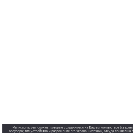
Мы используем cookies, которые сохраняются на Вашем компьютере (сведения 
браузера; тип устройства и разрешение его экрана; источник, откуда пришел на 