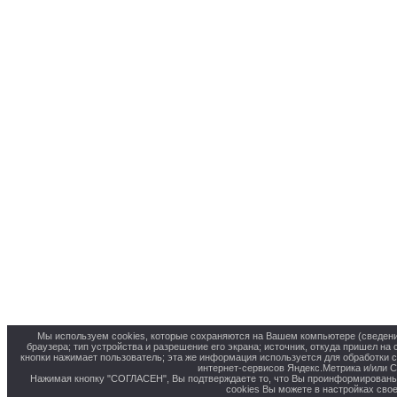
Мы используем cookies, которые сохраняются на Вашем компьютере (сведения 
браузера; тип устройства и разрешение его экрана; источник, откуда пришел на 
кнопки нажимает пользователь; эта же информация используется для обработки 
интернет-сервисов Яндекс.Метрика и/или С
Нажимая кнопку "СОГЛАСЕН", Вы подтверждаете то, что Вы проинформированы 
cookies Вы можете в настройках свое