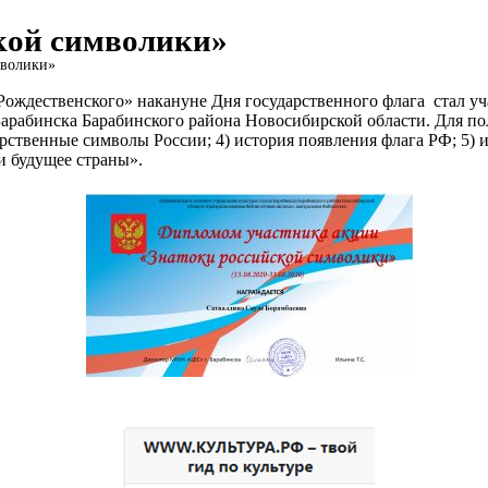
кой символики»
мволики»
дественского» накануне Дня государственного флага стал уч
рабинска Барабинского района Новосибирской области. Для по
осударственные символы России; 4) история появления флага РФ; 
и будущее страны».