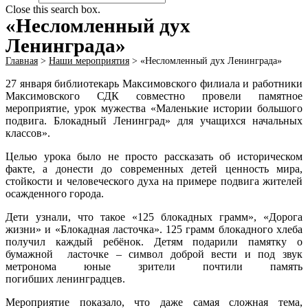
Close this search box.
«Несломленный дух
Ленинграда»
Главная
>
Наши мероприятия
>
«Несломленный дух Ленинграда»
27 января библиотекарь Максимовского филиала и работники
Максимовского СДК совместно провели памятное
мероприятие, урок мужества «Маленькие истории большого
подвига. Блокадный Ленинград» для учащихся начальных
классов».
Целью урока было не просто рассказать об историческом
факте, а донести до современных детей ценность мира,
стойкости и человеческого духа на примере подвига жителей
осажденного города.
Дети узнали, что такое «125 блокадных грамм», «Дорога
жизни» и «Блокадная ласточка». 125 грамм блокадного хлеба
получил каждый ребёнок. Детям подарили памятку о
бумажной ласточке – символ доброй вести и под звук
метронома юные зрители почтили память
погибших ленинградцев.
Мероприятие показало, что даже самая сложная тема,