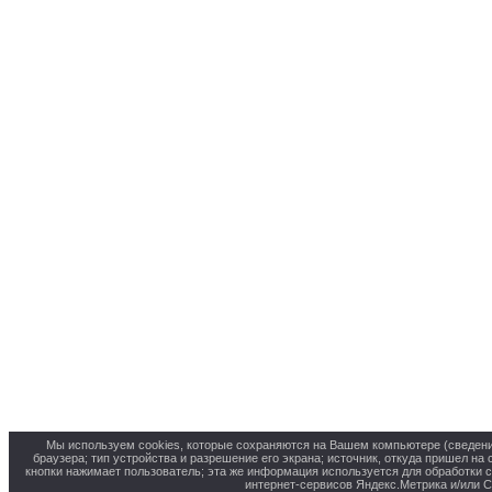
Мы используем cookies, которые сохраняются на Вашем компьютере (сведения 
браузера; тип устройства и разрешение его экрана; источник, откуда пришел на 
кнопки нажимает пользователь; эта же информация используется для обработки 
интернет-сервисов Яндекс.Метрика и/или С