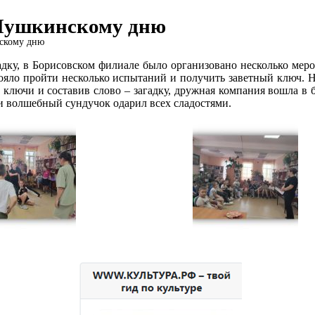
 Пушкинскому дню
скому дню
адку, в Борисовском филиале было организовано несколько мер
ояло пройти несколько испытаний и получить заветный ключ. Н
 ключи и составив слово – загадку, дружная компания вошла в б
и волшебный сундучок одарил всех сладостями.