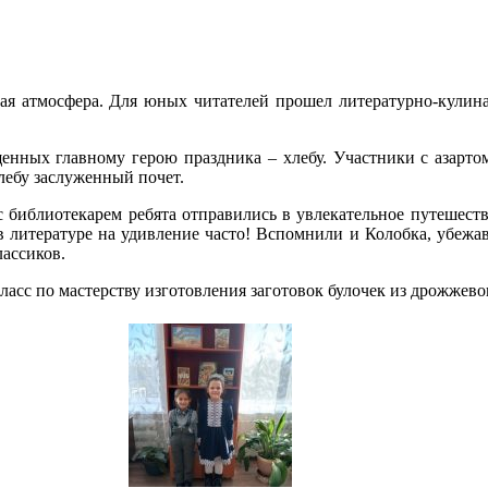
лая атмосфера. Для юных читателей прошел литературно-кули
енных главному герою праздника – хлебу. Участники с азарто
лебу заслуженный почет.
 с библиотекарем ребята отправились в увлекательное путешест
в литературе на удивление часто! Вспомнили и Колобка, убежав
лассиков.
сс по мастерству изготовления заготовок булочек из дрожжевог