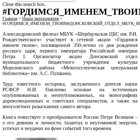
Close this search box.
#ГОРДИМСЯ_ИМЕНЕМ_ТВОИ
Главная
>
Наши мероприятия
>
#ГОРДИМСЯ_ИМЕНЕМ_ТВОИМ#ДОНСКОВСКИЙ_ОТДЕЛ_МБУК_М
Александровский филиал МБУК «Шербаульская ЦБС им. Р.И.
Рождественского» участвует в сетевой акции «Гордимся
именем твоим», посвященной 350-летию со дня рождения
русского царя, первого императора Российской империи
Петра I. Организатор акции Донсковский отдел
муниципального бюджетного учреждения культуры
Морозовского района «Межпоселенческая центральная
библиотека» им. А.С. Пушкина.
Труд известного историка, заслуженного деятеля науки
РСФСР Н.И. Павленко основан на источниках
опубликованных и неопубликованных, на монографиях
дореволюционных и советских специалистов, а также на
многолетних разысканиях самого автора.
Книга повествует о преобразователе России Петре Великом –
о его деяниях и личности, талантах и неутомимой энергии,
успехах и неудачах на фоне событий того времени.