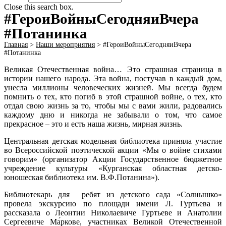
Close this search box.
#ГероиВойныСегодняиВчера
#Потанинка
Главная
>
Наши мероприятия
>
#ГероиВойныСегодняиВчера
#Потанинка
Великая Отечественная война… Это страшная страница в
истории нашего народа. Эта война, постучав в каждый дом,
унесла миллионы человеческих жизней. Мы всегда будем
помнить о тех, кто погиб в этой страшной войне, о тех, кто
отдал свою жизнь за то, чтобы мы с вами жили, радовались
каждому дню и никогда не забывали о том, что самое
прекрасное – это и есть наша жизнь, мирная жизнь.
Центральная детская модельная библиотека приняла участие
во Всероссийской поэтической акции «Мы о войне стихами
говорим» (организатор Акции Государственное бюджетное
учреждение культуры «Курганская областная детско-
юношеская библиотека им. В.Ф.Потанина»).
Библиотекарь для ребят из детского сада «Солнышко»
провела экскурсию по площади имени Л. Гуртьева и
рассказала о Леонтии Николаевиче Гуртьеве и Анатолии
Сергеевиче Ма́ркове, участниках Великой Отечественной