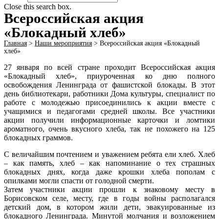
Close this search box.
Всероссийская акция
«Блокадный хлеб»
Главная
>
Наши мероприятия
>
Всероссийская акция «Блокадный
хлеб»
27 января по всей стране проходит Всероссийская акция
«Блокадный хлеб», приуроченная ко дню полного
освобождения Ленинграда от фашистской блокады. В этот
день библиотекари, работники Дома культуры, специалист по
работе с молодежью присоединились к акции вместе с
учащимися и педагогами средней школы. Все участники
акции получили информационные карточки и ломтики
ароматного, очень вкусного хлеба, так не похожего на 125
блокадных граммов.
С величайшим почтением и уважением ребята ели хлеб. Хлеб
– как память, хлеб – как напоминание о тех страшных
блокадных днях, когда даже крошки хлеба пополам с
опилками могли спасти от голодной смерти.
Затем участники акции прошли к знаковому месту в
Борисовском селе, месту, где в годы войны располагался
детский дом, в котором жили дети, эвакуированные из
блокадного Ленинграда. Минутой молчания и возложением