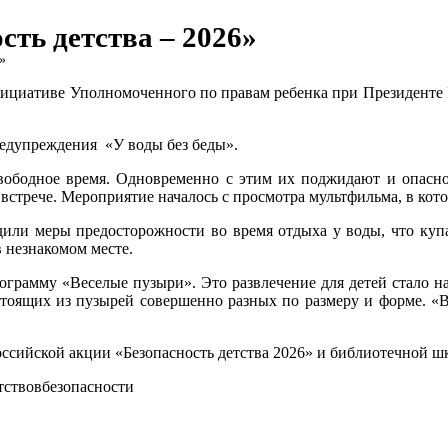
сть детства – 2026»
»
инициативе Уполномоченного по правам ребенка при Президенте
редупреждения «У воды без беды».
свободное время. Одновременно с этим их поджидают и опаснос
встрече. Мероприятие началось с просмотра мультфильма, в кото
удили меры предосторожности во время отдыха у воды, что куп
в незнакомом месте.
рограмму «Веселые пузыри». Это развлечение для детей стало н
оящих из пузырей совершенно разных по размеру и форме. «Ве
оссийской акции «Безопасность детства 2026» и библиотечной 
тствовбезопасности