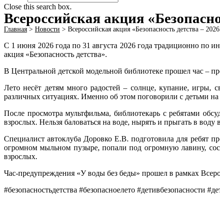
Close this search box.
Всероссийская акция «Безопасно
Главная
>
Новости
>
Всероссийская акция «Безопасность детства – 2026
С 1 июня 2026 года по 31 августа 2026 года традиционно по 
акция «Безопасность детства».
В Центральной детской модельной библиотеке прошел час – п
Лето несёт детям много радостей – солнце, купание, игры, 
различных ситуациях. Именно об этом поговорили с детьми на 
После просмотра мультфильма, библиотекарь с ребятами обс
взрослых. Нельзя баловаться на воде, нырять и прыгать в воду 
Специалист автоклуба Доровко Е.В. подготовила для ребят п
огромном мыльном пузыре, попали под огромную лавину, сост
взрослых.
Час-предупреждения «У воды без беды» прошел в рамках Всер
#безопасностьдетства #безопасноелето #детивбезопасности #де