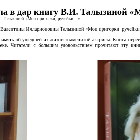
ла в дар книгу В.И. Талызиной 
.И. Талызиной «Мои пригорки, ручейки…»
ки Валентины Илларионовны Талызиной «Мои пригорки, ручейк
память об ушедшей из жизни знаменитой актрисы. Книга переиз
еке. Читатели с большим удовольствием прочитают эту книг